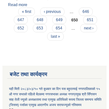
Read more
about वडा अध्यक्ष प्रमोद प्रसाद यादव द्वारा वडा नं.१ मा
Pages
राहत वितरण कार्यक्रम। .
« first
‹ previous
…
646
647
648
649
650
651
652
653
654
…
next ›
last »
बजेट तथा कार्यक्रम
यही मिती २०८३/०३/१० गते बुधबार का दिन यस बहुदरमाई नगरपालिकाको १५
औ नगर सभाको पहिलो बैठकमा नगरसभाका अध्यक्ष नगरप्रमुख श्री सिँगासन
साह तेली ज्यूको अध्यक्षतामा तथा प्रमुख अतिथिको रूपमा जिल्ला समन्वय समिति
(जिसस) पर्साका प्रमुख आदरणीय अजय सराफज्यूको गरिमामय