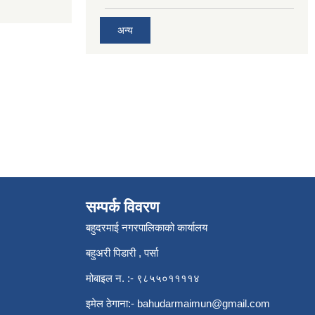
अन्य
सम्पर्क विवरण
बहुदरमाई नगरपालिकाको कार्यालय
बहुअरी पिडारी , पर्सा
मोबाइल न. :- ९८५५०११११४
इमेल ठेगाना:-
bahudarmaimun@gmail.com