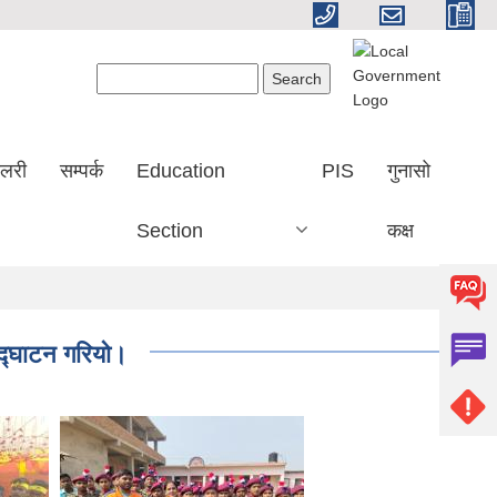
Search form
Search
ालरी
सम्पर्क
Education
PIS
गुनासो
Section
कक्ष
 उद्घाटन गरियो।